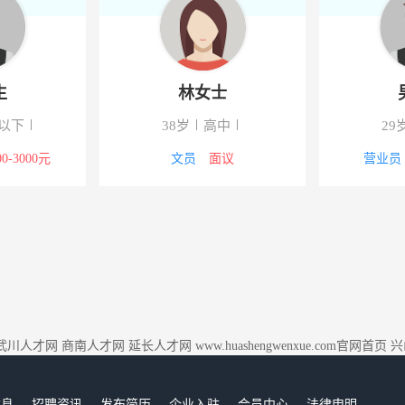
生
林女士
以下
38岁
高中
29
00-3000元
文员
面议
营业员
武川人才网
商南人才网
延长人才网
www.huashengwenxue.com官网首页
兴
信息
招聘资讯
发布简历
企业入驻
会员中心
法律申明