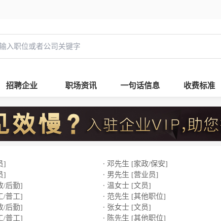
招聘企业
职场资讯
一句话信息
收费标准
员]
· 邓先生 [家政/保安]
员]
· 男先生 [营业员]
政/后勤]
· 温女士 [文员]
工/普工]
· 范先生 [其他职位]
政/后勤]
· 张女士 [文员]
工/普工]
· 陈先生 [其他职位]