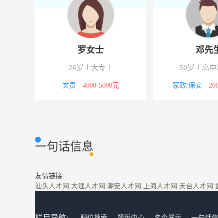
罗女士
邓先
26岁
大专
50岁
高中
5000元
文员
4000-5000元
家政/保安
20
一句话信息
友情链接:
汕头人才网
大理人才网
潮安人才网
上海人才网
天台人才网
栏目导航:
职位搜索
简历中心
名企展示
一句话