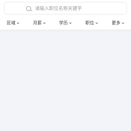
4000-5000元
本科
行政后勤
建筑装潢
确定
区域
月薪
学历
职位
更多
5000-8000元
硕士
销售岗位
教师
8000-12000元
博士
文员
护士
12000-20000元
财务会计
传单派发
其他
超市零售
促销导购
网络IT
保健按摩
快递员
前台接待
收银员
技术员/工程师
水电/机修
部门经理