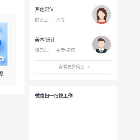
其他职位
欧女士
·
大专
美术/设计
谭先生
·
中专/技校
查看更多简历
息
微信扫一扫找工作