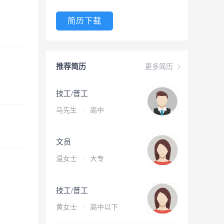
简历下载
推荐简历
更多简历
技工/普工
马先生
·
高中
文员
温女士
·
大专
技工/普工
黄女士
·
高中以下